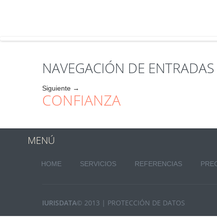
CONFIANZA
Servicios profesionales prestados por abogados
Sigue leyendo
→
NAVEGACIÓN DE ENTRADAS
Siguiente
→
CONFIANZA
MENÚ
HOME
SERVICIOS
REFERENCIAS
PRE
IURISDATA
© 2013 | PROTECCIÓN DE DATOS